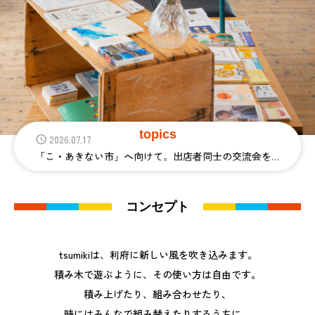
2026.07.22
つみきの学校、ついに開校しました！
topics
2026.07.17
「こ・あきない市」へ向けて。出店者同士の交流会を開催！
2026.07.15
キッカケキッチン 9月の貸し出し
コンセプト
2026.07.09
「つみきの学校」単発参加募集はじまりました
tsumikiは、利府に新しい風を吹き込みます。
積み木で遊ぶように、その使い方は自由です。
2026.06.30
積み上げたり、組み合わせたり、
つみきの学校番外編「ローカルではじめる／ローカルでつながる」
時にはみんなで組み替えたりするうちに、