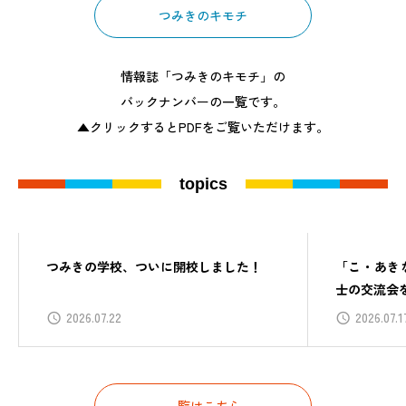
つみきのキモチ
情報誌「つみきのキモチ」の
バックナンバーの一覧です。
▲クリックするとPDFをご覧いただけます。
topics
tsumiki レポート
tsumiki 
つみきの学校、ついに開校しました！
「こ・あき
士の交流会
2026.07.22
2026.07.1