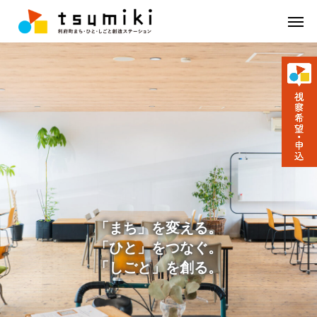
「
ま
ち
」
を
変
え
る
。
「
ひ
と
」
を
つ
な
ぐ
。
「
し
ご
と
」
を
創
る
。