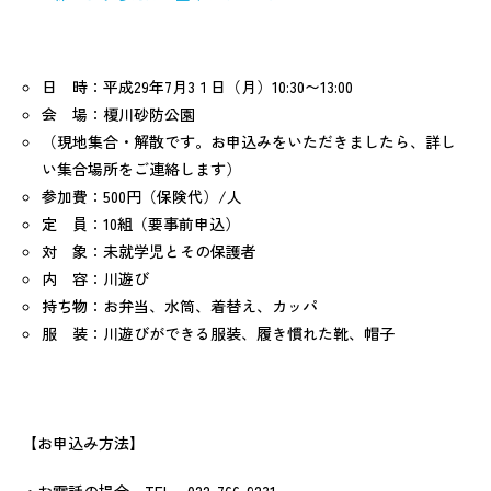
日 時：平成29年7月3１日（月）10:30〜13:00
会 場：榎川砂防公園
（現地集合・解散です。お申込みをいただきましたら、詳し
い集合場所をご連絡します）
参加費：500円（保険代）/人
定 員：10組（要事前申込）
対 象：未就学児とその保護者
内 容：川遊び
持ち物：お弁当、水筒、着替え、カッパ
服 装：川遊びができる服装、履き慣れた靴、帽子
【お申込み方法】
・お電話の場合 TEL 022-766-9231