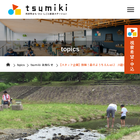
topics
topics
tsumiki お知らせ
【スタッフ企画】体験！森のようちえんvol.2 川遊び編＠榎川