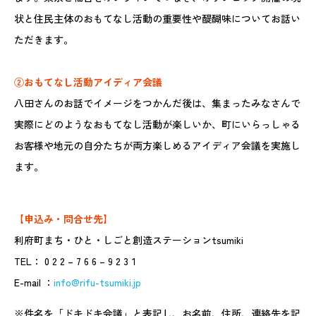
状と住民主体のおもてなし活動の重要性や醍醐味についてお話い
ただきます。
②おもてなし活動アイディア会議
八田さんのお話でイメージをつかんだ後は、集まったみなさんで
実際にどのようなおもてなし活動が楽しいか、町にいらっしゃる
お客様や地元の自分たちが両方楽しめるアイディア会議を実施し
ます。
【申込み・問合せ先】
利府町まち・ひと・しごと創造ステーションtsumiki
TEL： 0 2 2 – 7 6 6 – 9 2 3１
E-mail ：
info@rifu-tsumiki.jp
※件名を「ドキドキ会議」と表記し、お名前、住所、連絡先を記