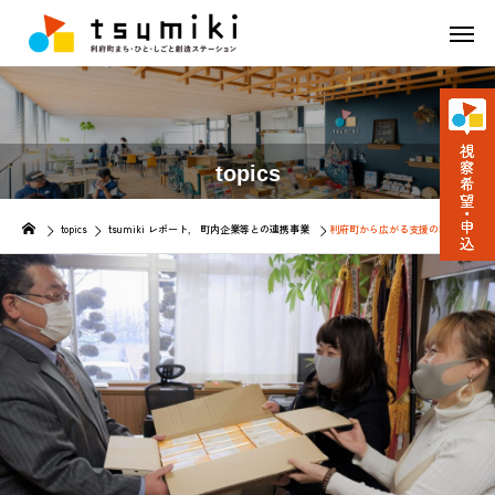
topics
topics
tsumiki レポート
町内企業等との連携事業
利府町から広がる支援の輪～フード