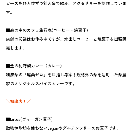
ビーズをひと粒ずつ針と糸で編み、アクセサリーを制作していま
す。
■森の中のカフェ生石庵(コーヒー・焼菓子)
店舗の営業はお休み中ですが、水出しコーヒーと焼菓子を出張販
売します。
■金の利府梨カレー（カレー）
利府梨の「廃棄ゼロ」を目指し考案！規格外の梨を活用した梨農
家のオリジナルスパイスカレーです。
＼初出店！／
■kiitos(ヴィ―ガン菓子)
動物性脂肪を使わないveganやグルテンフリーのお菓子です。