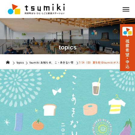
topics
topics
tsumiki お知らせ
こ・あきない市
7/24（日）夏を彩るtsumikiオススメ「こ・