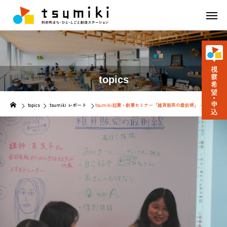
topics
topics
tsumiki レポート
tsumiki起業・創業セミナー「雑貨販売の最前線」－メリー