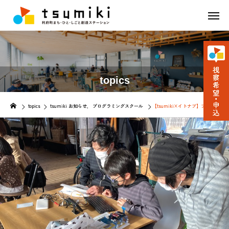
topics
topics
tsumiki お知らせ
プログラミングスクール
【tsumiki×イトナブ】プログラミ