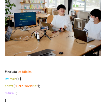
#include
<stdio.h>
int
main
() {
printf
(
“Hello World
\n
“
);
return
0
;
}