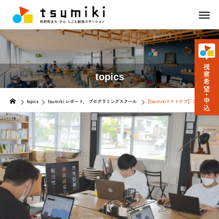
topics
topics
tsumiki レポート
プログラミングスクール
【tsumiki×イトナブ】プログラミ