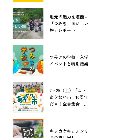
地元の魅力を堪能－
「つみき おいしい
旅」レポート
つみきの学校 入学
イベントと特別授業
7・25（土）「こ・
あきない市 10周年
だョ！全員集合」開
催！
キッカケキッチン 8
月の貸し出し