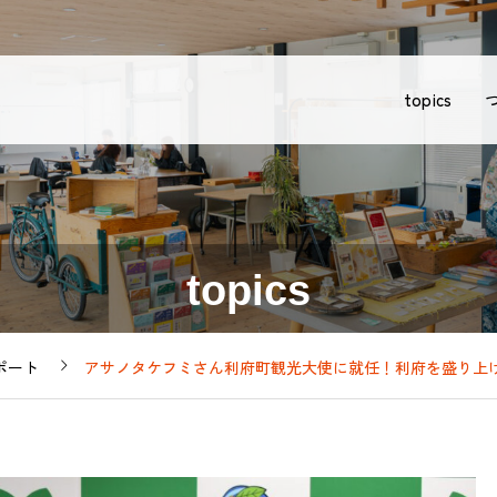
topics
topics
レポート
アサノタケフミさん利府町観光大使に就任！利府を盛り上