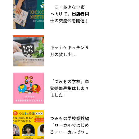
「こ・あきない市」
へ向けて。出店者同
士の交流会を開催！
キッカケキッチン 9
月の貸し出し
「つみきの学校」単
発参加募集はじまり
ました
つみきの学校番外編
「ローカルではじめ
る／ローカルでつな
がる」