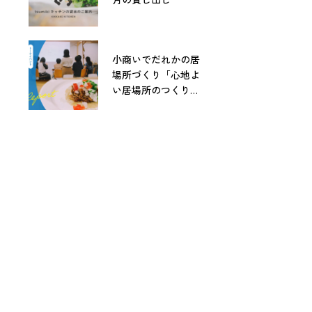
小商いでだれかの居
場所づくり「心地よ
い居場所のつくりか
た」レポート