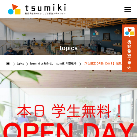
topics
topics
tsumiki お知らせ
tsumikiの取組み
【学生限定 OPEN DAY！】毎週水・金曜日