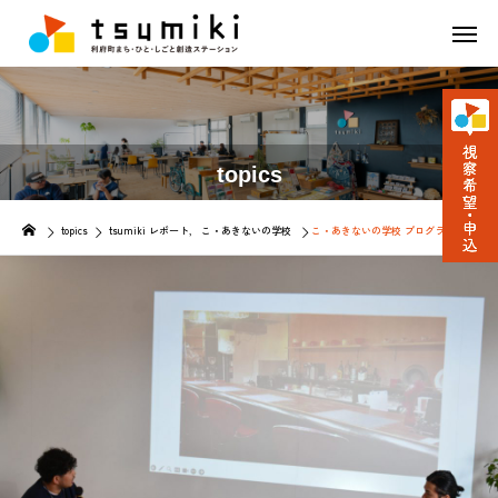
topics
topics
tsumiki レポート
こ・あきないの学校
こ・あきないの学校 プログラム04「喫