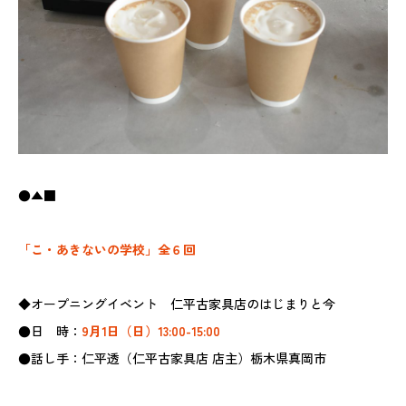
●▲■
「こ・あきないの学校」全６回
◆オープニングイベント 仁平古家具店のはじまりと今
●日 時：
9月1日（日）13:00-15:00
●話し手：仁平透（仁平古家具店 店主）栃木県真岡市