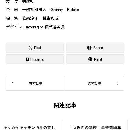
発 行：利府町
企 画：一般社団法人 Granny Rideto
編 集：葛西淳子 桃生和成
デザイン：interagire 伊瀬谷美貴
Post
Share
Hatena
Pin it
前の記事
次の記事
関連記事
「つみきの学校」単発参加募
つみきの学校番外編「ローカ