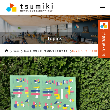
topics
topics
tsumiki お知らせ
情報誌/つみきのキモチ
tsumikiペーパー「手引きのようなもの」2