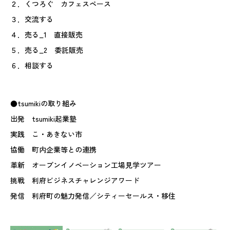
２．くつろぐ カフェスペース
３．交流する
４．売る_1 直接販売
５．売る_2 委託販売
６．相談する
●tsumikiの取り組み
出発 tsumiki起業塾
実践 こ・あきない市
協働 町内企業等との連携
革新 オーブンイノベーション工場見学ツアー
挑戦 利府ビジネスチャレンジアワード
発信 利府町の魅力発信／シティーセールス・移住