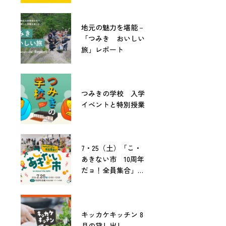
地元の魅力を堪能－
「つみき おいしい
旅」レポート
つみきの学校 入学
イベントと特別授業
7・25（土）「こ・
あきない市 10周年
だョ！全員集合」開
催！
キッカケキッチン 8
月の貸し出し