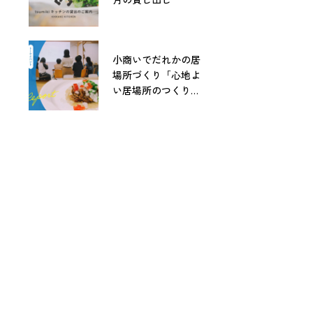
小商いでだれかの居
場所づくり「心地よ
い居場所のつくりか
た」レポート