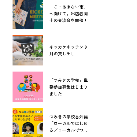
「こ・あきない市」
へ向けて。出店者同
士の交流会を開催！
キッカケキッチン 9
月の貸し出し
「つみきの学校」単
発参加募集はじまり
ました
つみきの学校番外編
「ローカルではじめ
る／ローカルでつな
がる」