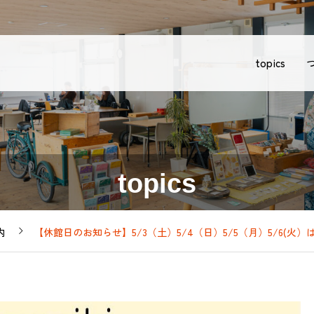
topics
topics
内
【休館日のお知らせ】5/3（土）5/4（日）5/5（月）5/6(火