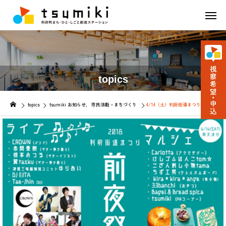
topics
topics
tsumiki お知らせ
市民活動・まちづくり
4/14（土）利府街道まつり「前夜祭」開