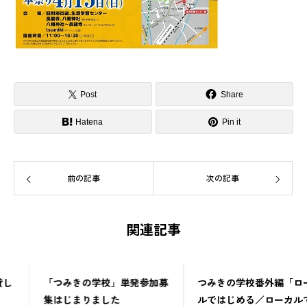
Post
Share
Hatena
Pin it
前の記事
次の記事
関連記事
「つみきの学校」単発参加募
つみきの学校番外編「ローカ
集はじまりました
ルではじめる／ローカルでつ