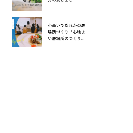
小商いでだれかの居
場所づくり「心地よ
い居場所のつくりか
た」レポート