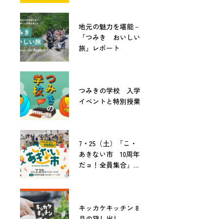
地元の魅力を堪能－
「つみき おいしい
旅」レポート
つみきの学校 入学
イベントと特別授業
7・25（土）「こ・
あきない市 10周年
だョ！全員集合」開
催！
キッカケキッチン 8
月の貸し出し