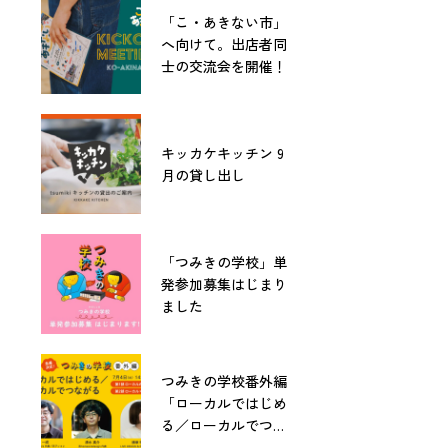
「こ・あきない市」
へ向けて。出店者同
士の交流会を開催！
キッカケキッチン 9
月の貸し出し
「つみきの学校」単
発参加募集はじまり
ました
つみきの学校番外編
「ローカルではじめ
る／ローカルでつな
がる」