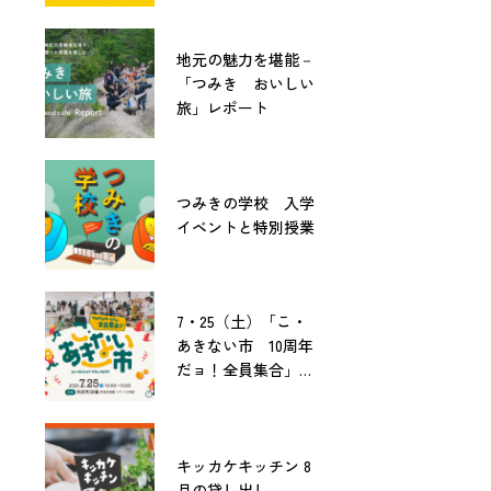
地元の魅力を堪能－
「つみき おいしい
旅」レポート
つみきの学校 入学
イベントと特別授業
7・25（土）「こ・
あきない市 10周年
だョ！全員集合」開
催！
キッカケキッチン 8
月の貸し出し