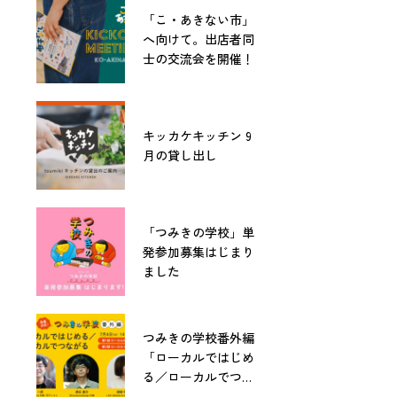
「こ・あきない市」
へ向けて。出店者同
士の交流会を開催！
キッカケキッチン 9
月の貸し出し
「つみきの学校」単
発参加募集はじまり
ました
つみきの学校番外編
「ローカルではじめ
る／ローカルでつな
がる」