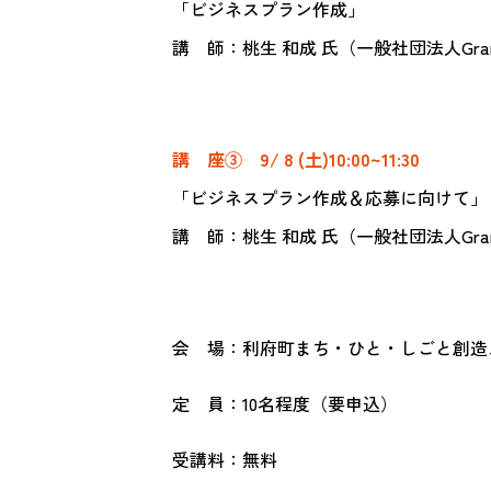
「ビジネスプラン作成」
講 師：桃生 和成 氏（一般社団法人Grann
講 座③ 9/ 8 (土)10:00~11:30
「ビジネスプラン作成＆応募に向けて」
講 師：桃生 和成 氏（一般社団法人Grann
会 場：利府町まち・ひと・しごと創造ステ
定 員：10名程度（要申込）
受講料：無料