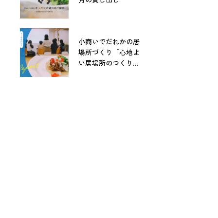
小商いでだれかの居
場所づくり「心地よ
い居場所のつくりか
た」レポート