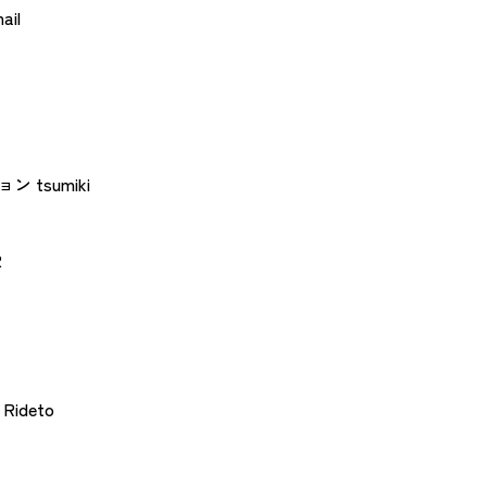
il
tsumiki
2
ideto