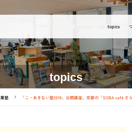
topics
topics
生業塾
「こ・あきない塾2018」公開講座。京都の「SOBA café