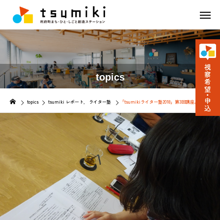
topics
topics
tsumiki レポート
ライター塾
「tsumikiライター塾2018」第3回講座。伝わる