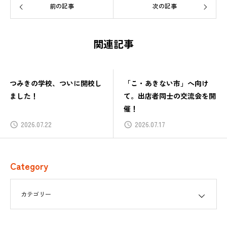
前の記事
次の記事
関連記事
「こ・あきない市」へ向け
地元の魅力を堪能－「つみ
て。出店者同士の交流会を開
き おいしい旅」レポート
催！
2026.07.17
2026.06.25
Category