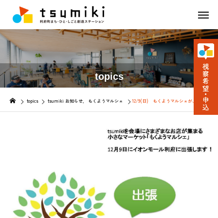
topics
topics
tsumiki お知らせ
もくようマルシェ
12/9(日) もくようマルシェが、イオン