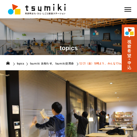
topics
topics
tsumiki お知らせ
tsumiki交流会
12/21（金）18時より、みんなでtsumikiの