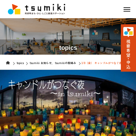
topics
topics
tsumiki お知らせ
tsumikiの取組み
3/8（金） キャンドルがつなぐ夜 in tsu