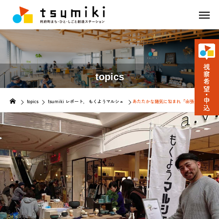
topics
topics
tsumiki レポート
もくようマルシェ
あたたかな陽気に包まれ「出張もくようマルシ