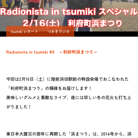
tsumiki レポート
つみきラジオ
Radionista in tsumiki #9 ～利府町浜まつり～
今回は2月16日（土）に陸前浜田駅前の特設会場でおこなわれた
「利府町浜まつり」の模様をお届けします！
美味しいグルメと素敵なライブ、夜には珍しい冬の花火も打ち上
がりました！
東日本大震災の翌年に再開した「浜まつり」は、2014年から、浜