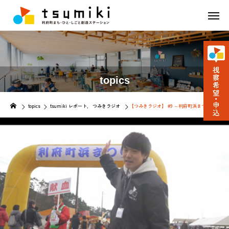
topics
topics
tsumiki レポート
つみきラジオ
【つみきラジオ】 #9 ～利府町浜まつり～