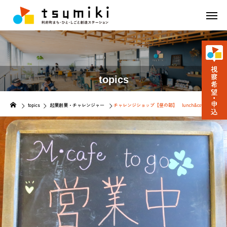
topics
topics
起業創業・チャレンジャー
チャレンジショップ【昼の部】 lunch&coffee M・c