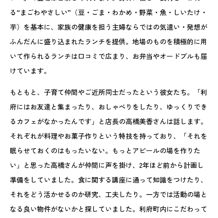
る“まごわやさしい”（豆・ごま・わかめ・野菜・魚・しいたけ・
芋）を基本に、家族の健康を担う主婦ならではの気遣い・発想が
ふんだんに盛り込まれたランチを提供。地場のものを積極的に用
いて作られるランチは口コミで広まり、お弁当やオードブルも届
けています。
もともと、子育て仲間やご近所同士だったという彼女たち。「利
府にはお友達と集まったり、おしゃべりをしたり、ゆっくりでき
るカフェがなかったんです」と店長の高橋美香さんは話します。
それぞれが料理やお菓子作りという特技を持っており、「それを
眠らせておくのはもったいない。もっとアピールの場を作りた
い」と思った高橋さんが仲間に声を掛け、2年ほど前から計画し
準備をしていました。食に関する講座に通って知識をつけたり、
それをどう活かせるのか研究、工夫したり。一方では活動の場と
なる良い物件がないかと探していました。利府町内にこだわって