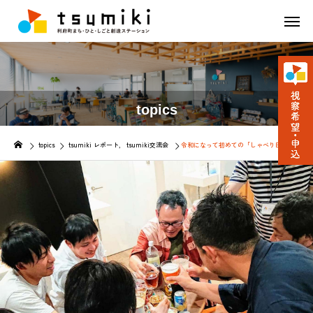
topics
topics
tsumiki レポート
tsumiki交流会
令和になって初めての「しゃべりBAR」は、