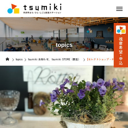
topics
topics
tsumiki お知らせ
tsumiki STORE（委託）
【セレクトショップ・チャレンジ】7