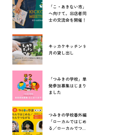
「こ・あきない市」
へ向けて。出店者同
士の交流会を開催！
キッカケキッチン 9
月の貸し出し
「つみきの学校」単
発参加募集はじまり
ました
つみきの学校番外編
「ローカルではじめ
る／ローカルでつな
がる」