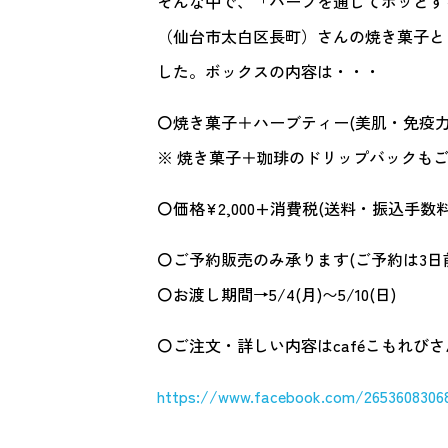
そんな中で、「ハーブを通してホッとする
（仙台市太白区長町）さんの焼き菓子と
した。ボックスの内容は・・・
〇焼き菓子＋ハーブティー(美肌・免疫力
※ 焼き菓子＋珈琲のドリップバックも
〇価格¥2,000+消費税(送料・振込手数
〇ご予約販売のみ承ります(ご予約は3日
〇お渡し期間→5/4(月)〜5/10(日)
〇ご注文・詳しい内容はcaféこもれびさ
https://www.facebook.com/2653608306