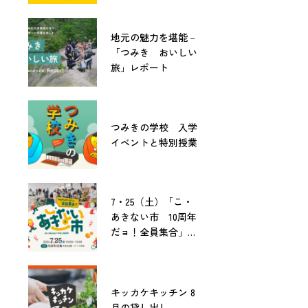
地元の魅力を堪能－
「つみき おいしい
旅」レポート
つみきの学校 入学
イベントと特別授業
7・25（土）「こ・
あきない市 10周年
だョ！全員集合」開
催！
キッカケキッチン 8
月の貸し出し