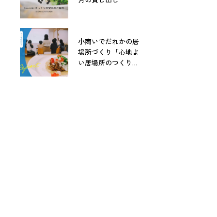
小商いでだれかの居
場所づくり「心地よ
い居場所のつくりか
た」レポート