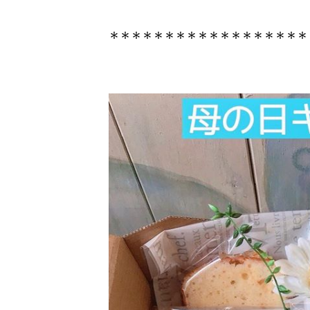
＊＊＊＊＊＊＊＊＊＊＊＊＊＊＊＊＊＊