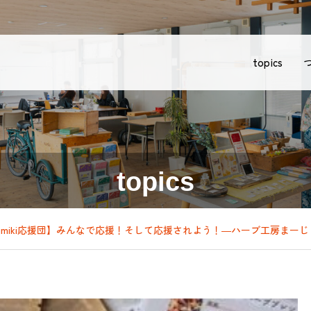
topics
topics
sumiki応援団】みんなで応援！そして応援されよう！―ハーブ工房まー