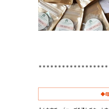
＊＊＊＊＊＊＊＊＊＊＊＊＊＊＊＊＊＊
◆