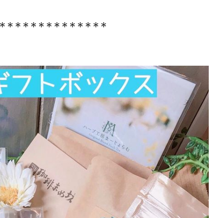
＊＊＊＊＊＊＊＊＊＊＊＊＊＊