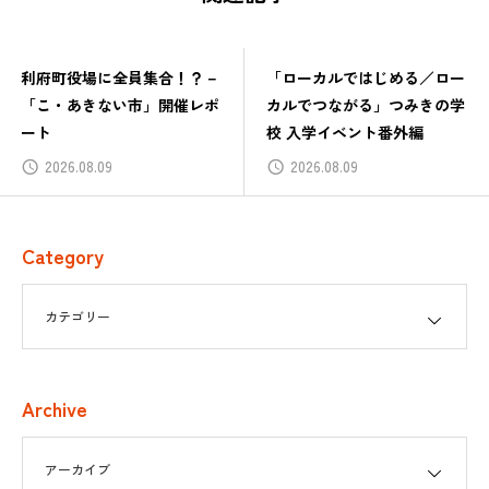
－
「ローカルではじめる／ロー
つみきの学校、ついに開校
ポ
カルでつながる」つみきの学
ました！
校 入学イベント番外編
2026.08.09
2026.07.22
Category
Archive