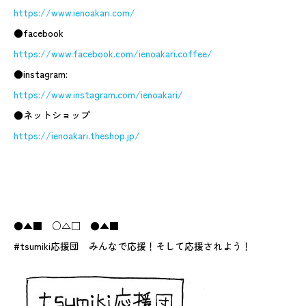
https://www.ienoakari.com/
●facebook
https://www.facebook.com/ienoakari.coffee/
●instagram:
https://www.instagram.com/ienoakari/
●ネットショップ
https://ienoakari.theshop.jp/
●▲■ ○△□ ●▲■
#tsumiki応援団 みんなで応援！そして応援されよう！