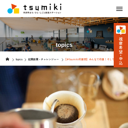
topics
topics
起業創業・チャレンジャー
【＃tsumiki応援団】みんなで応援！そして応援されよう！