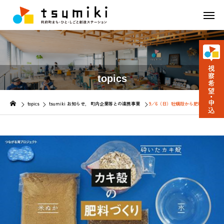
topics
topics
tsumiki お知らせ
町内企業等との連携事業
9／6（日）牡蠣殻から肥料づくり体