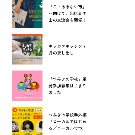
「こ・あきない市」
へ向けて。出店者同
士の交流会を開催！
キッカケキッチン 9
月の貸し出し
「つみきの学校」単
発参加募集はじまり
ました
つみきの学校番外編
「ローカルではじめ
る／ローカルでつな
がる」