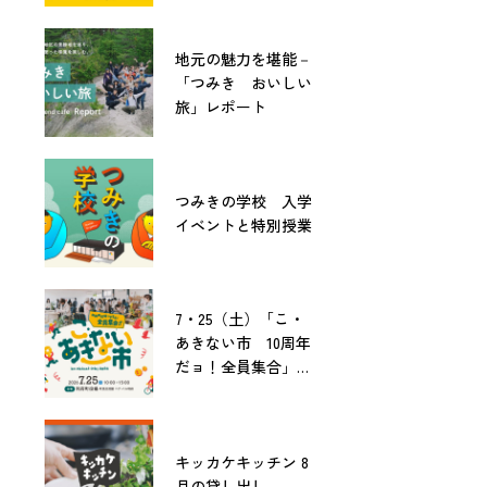
地元の魅力を堪能－
「つみき おいしい
旅」レポート
つみきの学校 入学
イベントと特別授業
7・25（土）「こ・
あきない市 10周年
だョ！全員集合」開
催！
キッカケキッチン 8
月の貸し出し