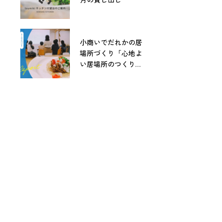
小商いでだれかの居
場所づくり「心地よ
い居場所のつくりか
た」レポート