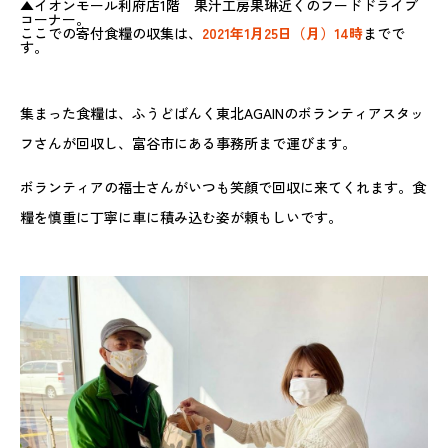
▲イオンモール利府店1階 果汁工房果琳近くのフードドライブ
コーナー。
ここでの寄付食糧の収集は、
2021年1月25日（月）14時
までで
す。
集まった食糧は、ふうどばんく東北AGAINのボランティアスタッ
フさんが回収し、富谷市にある事務所まで運びます。
ボランティアの福士さんがいつも笑顔で回収に来てくれます。食
糧を慎重に丁寧に車に積み込む姿が頼もしいです。