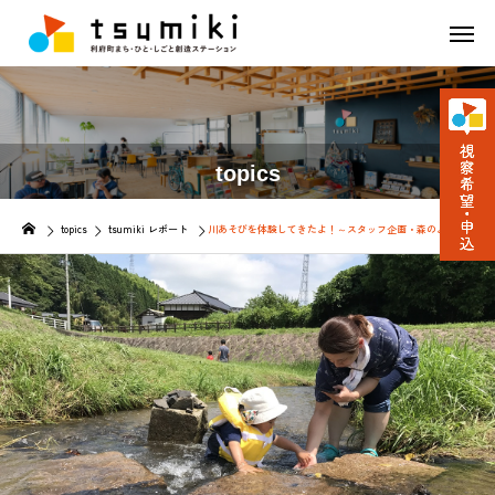
topics
topics
tsumiki レポート
川あそびを体験してきたよ！～スタッフ企画・森のようちえん