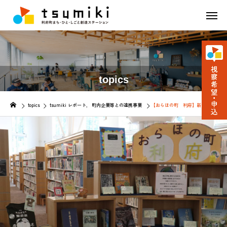
topics
topics
tsumiki レポート
町内企業等との連携事業
【おらほの町 利府】新しい「リフ