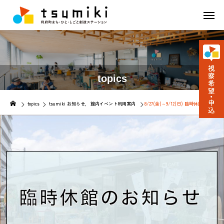
topics
topics
tsumiki お知らせ
館内イベント利用案内
8/27(金)～9/12(日) 臨時休館