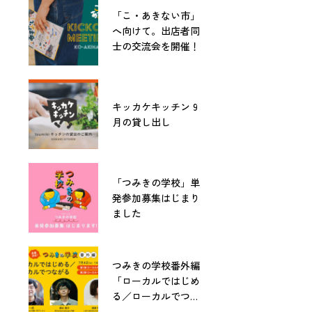
「こ・あきない市」
へ向けて。出店者同
士の交流会を開催！
キッカケキッチン 9
月の貸し出し
「つみきの学校」単
発参加募集はじまり
ました
つみきの学校番外編
「ローカルではじめ
る／ローカルでつな
がる」