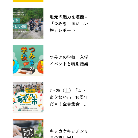
地元の魅力を堪能－
「つみき おいしい
旅」レポート
つみきの学校 入学
イベントと特別授業
7・25（土）「こ・
あきない市 10周年
だョ！全員集合」開
催！
キッカケキッチン 8
月の貸し出し