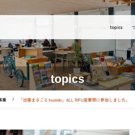
topics
topics
事業
「出張まるごとtsumiki」ALL RIFU産業祭に参加しました。