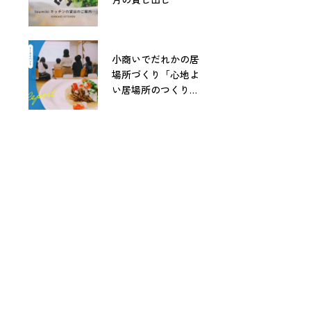
小商いでだれかの居
場所づくり「心地よ
い居場所のつくりか
た」レポート