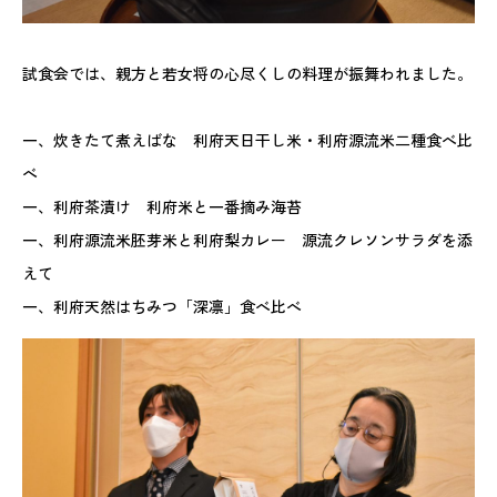
試食会では、親方と若女将の心尽くしの料理が振舞われました。
一、炊きたて煮えばな 利府天日干し米・利府源流米二種食べ比
べ
一、利府茶漬け 利府米と一番摘み海苔
一、利府源流米胚芽米と利府梨カレー 源流クレソンサラダを添
えて
一、利府天然はちみつ「深凛」食べ比べ