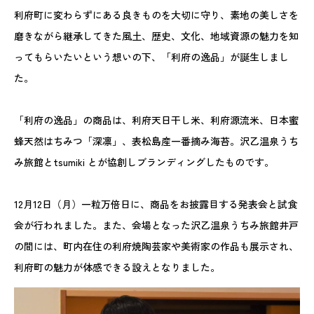
利府町に変わらずにある良きものを大切に守り、素地の美しさを
磨きながら継承してきた風土、歴史、文化、地域資源の魅力を知
ってもらいたいという想いの下、「利府の逸品」が誕生しまし
た。
「利府の逸品」の商品は、利府天日干し米、利府源流米、日本蜜
蜂天然はちみつ「深凛」、表松島産一番摘み海苔。沢乙温泉うち
み旅館とtsumiki とが協創しブランディングしたものです。
12月12日（月）一粒万倍日に、商品をお披露目する発表会と試食
会が行われました。また、会場となった沢乙温泉うちみ旅館井戸
の間には、町内在住の利府焼陶芸家や美術家の作品も展示され、
利府町の魅力が体感できる設えとなりました。