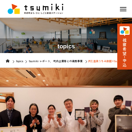
topics
topics
tsumiki レポート
町内企業等との連携事業
沢乙温泉うちみ旅館×tsumiki 