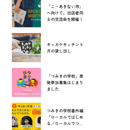
「こ・あきない市」
へ向けて。出店者同
士の交流会を開催！
キッカケキッチン 9
月の貸し出し
「つみきの学校」単
発参加募集はじまり
ました
つみきの学校番外編
「ローカルではじめ
る／ローカルでつな
がる」