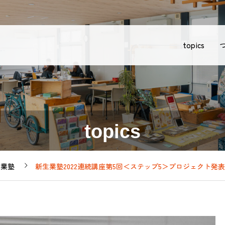
topics
topics
生業塾
新生業塾2022連続講座第5回＜ステップ5＞プロジェクト発