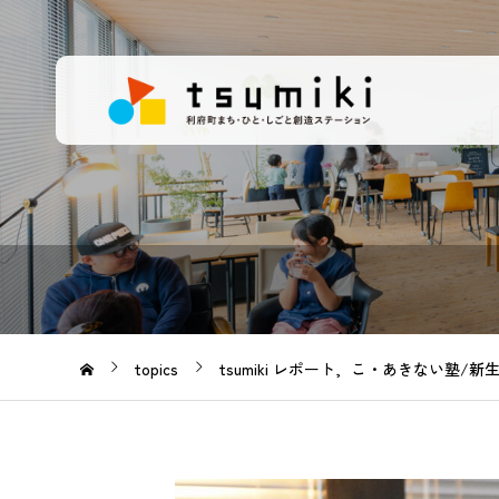
topics
tsumiki レポート
こ・あきない塾/新