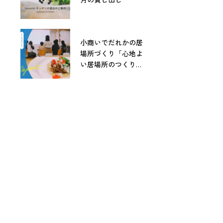
小商いでだれかの居
場所づくり「心地よ
い居場所のつくりか
た」レポート