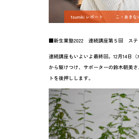
tsumiki レポート
こ・あきな
■新生業塾2022 連続講座第５回 ス
連続講座もいよいよ最終回。12月14日（
から駆けつけ、サポーターの鈴木朝美さ
トを後押しします。