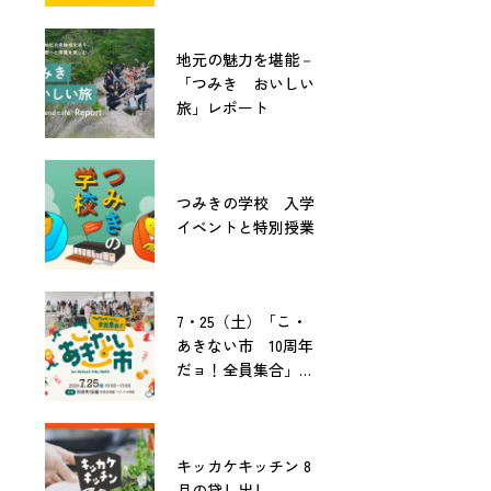
地元の魅力を堪能－
「つみき おいしい
旅」レポート
つみきの学校 入学
イベントと特別授業
7・25（土）「こ・
あきない市 10周年
だョ！全員集合」開
催！
キッカケキッチン 8
月の貸し出し