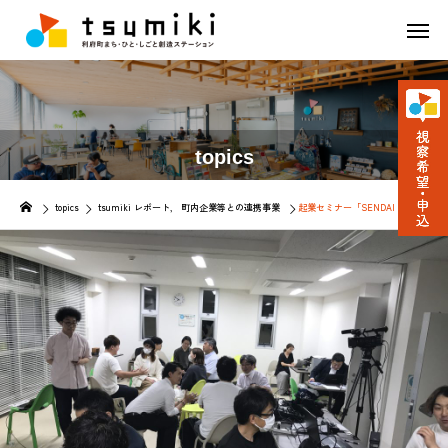
topics
topics
tsumiki レポート
町内企業等との連携事業
起業セミナー「SENDAI COFFEE 