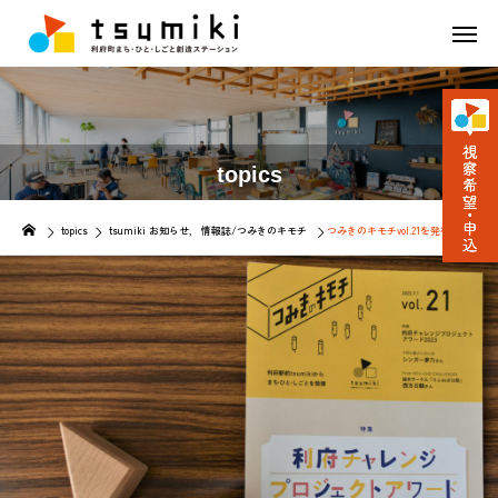
topics
topics
tsumiki お知らせ
情報誌/つみきのキモチ
つみきのキモチvol.21を発行しま