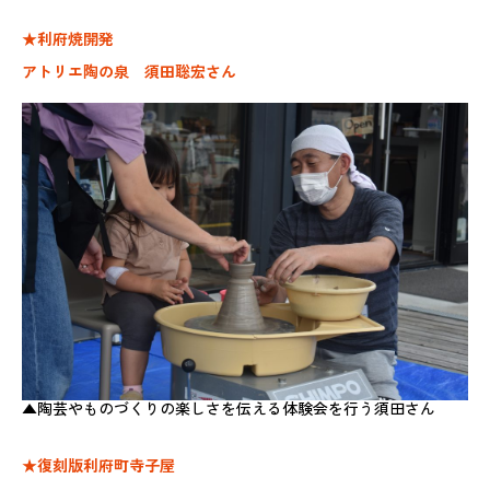
★利府焼開発
アトリエ陶の泉 須田聡宏さん
▲陶芸やものづくりの楽しさを伝える体験会を行う須田さん
★復刻版利府町寺子屋