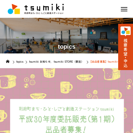
topics
topics
tsumiki お知らせ
tsumiki STORE（委託）
【出品者募集】tsumikiセレクト