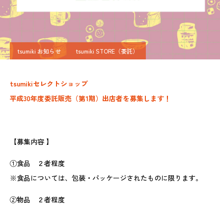
tsumiki お知らせ
tsumiki STORE（委託）
tsumikiセレクトショップ
平成
30
年度委託販売（第
1
期）
出店者を募集します！
【募集内容 】
①食品 ２者程度
※食品については、包装・パッケージされたものに限ります。
②物品 ２者程度