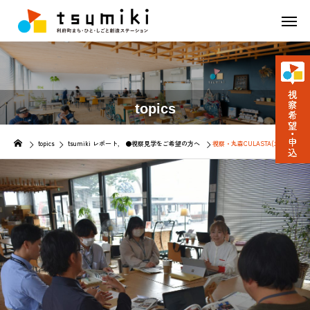
topics
topics
tsumiki レポート
●視察見学をご希望の方へ
視察・丸森CULASTA(丸森町)のみ