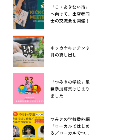
「こ・あきない市」
へ向けて。出店者同
士の交流会を開催！
キッカケキッチン 9
月の貸し出し
「つみきの学校」単
発参加募集はじまり
ました
つみきの学校番外編
「ローカルではじめ
る／ローカルでつな
がる」