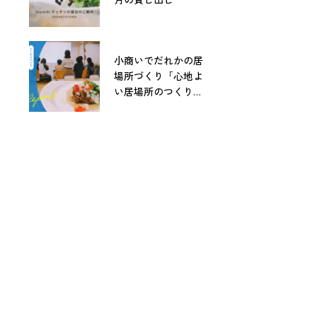
小商いでだれかの居
場所づくり「心地よ
い居場所のつくりか
た」レポート