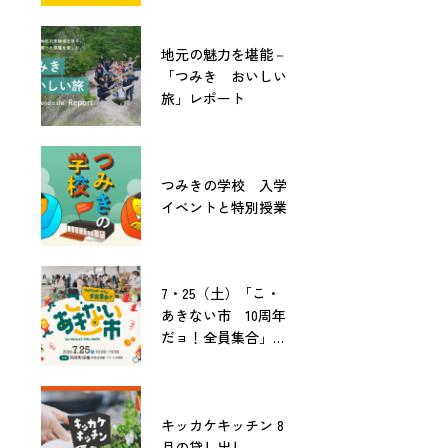
地元の魅力を堪能－
「つみき おいしい
旅」レポート
つみきの学校 入学
イベントと特別授業
7・25（土）「こ・
あきない市 10周年
だョ！全員集合」開
催！
キッカケキッチン 8
月の貸し出し