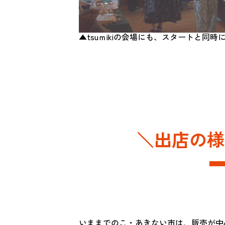
▲tsuｍikiの会場にも、スタートと
＼出店の様
いままでのこ・あきない市は、販売が中