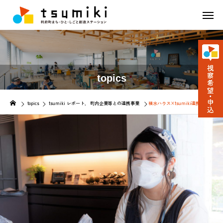
topics
topics
tsumiki レポート
町内企業等との連携事業
積水ハウス×tsumiki連携事業 