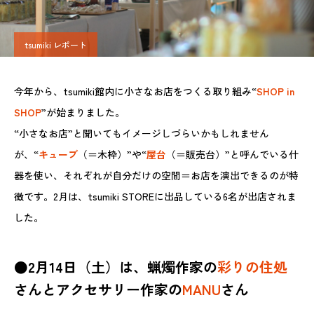
tsumiki レポート
今年から、tsumiki館内に小さなお店をつくる取り組み“
SHOP in
SHOP
”が始まりました。
“小さなお店”と聞いてもイメージしづらいかもしれません
が、“
キューブ
（＝木枠）”や“
屋台
（＝販売台）”と呼んでいる什
器を使い、それぞれが自分だけの空間＝お店を演出できるのが特
徴です。2月は、tsumiki STOREに出品している6名が出店されま
した。
●2月14日（土）は、蝋燭作家の
彩りの住処
さんとアクセサリー作家の
MANU
さん