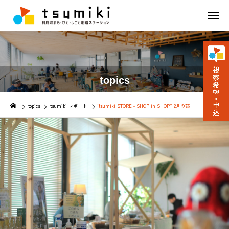
topics
topics
tsumiki レポート
“tsumiki STORE－SHOP in SHOP” 2月の部