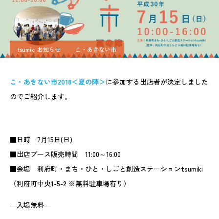
tsumiki お知らせ
こ・あきない市
こ・あきない市2018＜夏の陣＞
に参加する出店者が決定しました
のでご紹介します。
■日時 7月15日(日)
■出店ブース販売時間 11:00～16:00
■会場 利府町・まち・ひと・しごと創造ステーションtsumiki
（利府町中央1-5-2 ※無料駐車場有り）
―入場無料―