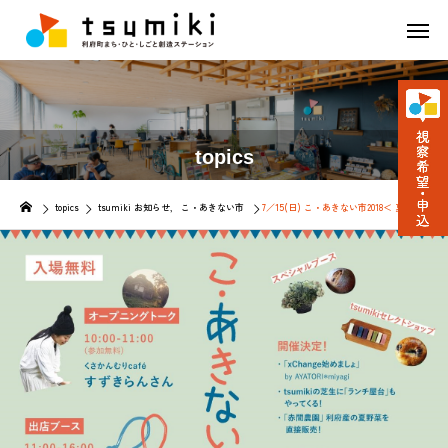
topics
topics
tsumiki お知らせ
こ・あきない市
7／15(日) こ・あきない市2018＜ 夏の陣＞