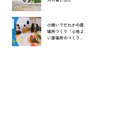
小商いでだれかの居
場所づくり「心地よ
い居場所のつくりか
た」レポート