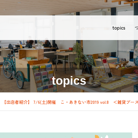
topics
topics
【出店者紹介】 7/6(土)開催 こ・あきない市2019 vol.8 ＜雑貨ブー