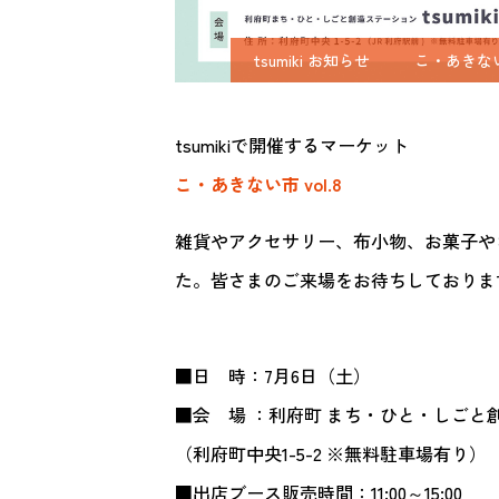
tsumiki お知らせ
こ・あきな
tsumiki
で開催するマーケット
こ・あきない市
vol.8
雑貨やアクセサリー、布小物、お菓子や
た。皆さまのご来場をお待ちしておりま
■
日 時：
7
月
6
日（土）
■
会 場 ：利府町 まち・ひと・しごと
（利府町中央
1-5-2
※
無料駐車場有り）
■
出店ブース販売時間：
11:00
～
15:00