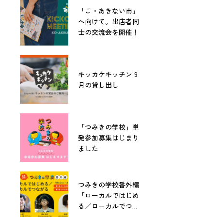
「こ・あきない市」
へ向けて。出店者同
士の交流会を開催！
キッカケキッチン 9
月の貸し出し
「つみきの学校」単
発参加募集はじまり
ました
つみきの学校番外編
「ローカルではじめ
る／ローカルでつな
がる」