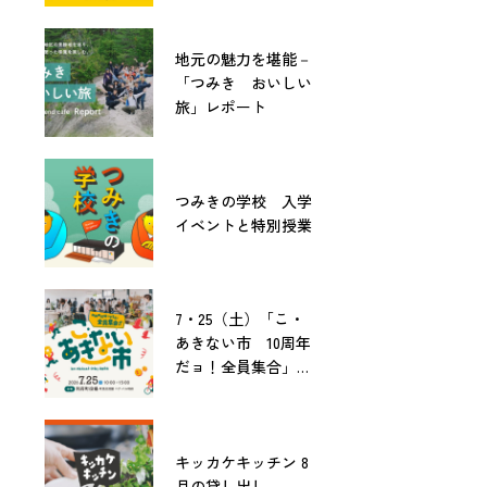
地元の魅力を堪能－
「つみき おいしい
旅」レポート
つみきの学校 入学
イベントと特別授業
7・25（土）「こ・
あきない市 10周年
だョ！全員集合」開
催！
キッカケキッチン 8
月の貸し出し