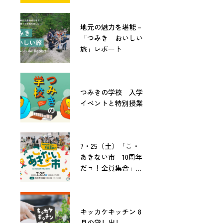
地元の魅力を堪能－
「つみき おいしい
旅」レポート
つみきの学校 入学
イベントと特別授業
7・25（土）「こ・
あきない市 10周年
だョ！全員集合」開
催！
キッカケキッチン 8
月の貸し出し