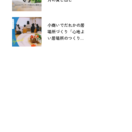
小商いでだれかの居
場所づくり「心地よ
い居場所のつくりか
た」レポート