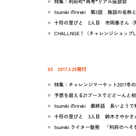
特集：利府町“再考”リアル座談会
tsumiki のrireki 第2話 施設
十符の里びと 2人目 市岡泰さん（
CHALLNGE！〈チャレンジショップLift
03 2017.3.25発行
特集：チャレンジマーケット2017冬
予想を超える21ブースでどどーんと
tsumiki のrireki 最終話 長いよう
十符の里びと 3人目 鈴木さやかさん（
tsumiki ライター塾発 「利府のへ