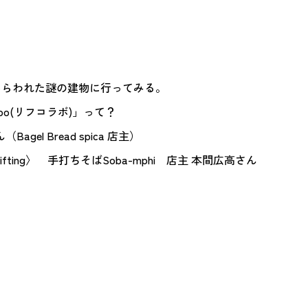
あらわれた謎の建物に行ってみる。
o-Labo(リフコラボ)」って？
el Bread spica 店主）
fting〉 手打ちそばSoba-mphi 店主 本間広高さん