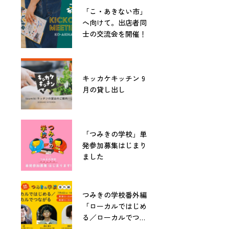
「こ・あきない市」
へ向けて。出店者同
士の交流会を開催！
キッカケキッチン 9
月の貸し出し
「つみきの学校」単
発参加募集はじまり
ました
つみきの学校番外編
「ローカルではじめ
る／ローカルでつな
がる」