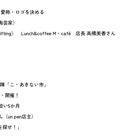
の名称と愛称・ロゴを決める
陶芸家）
ing〉 Lunch&coffee M・café 店長 高橋美香さん
の陣「こ・あきない市」
初・開催！
で短い5か月
un pen店主）
そを探せ！」