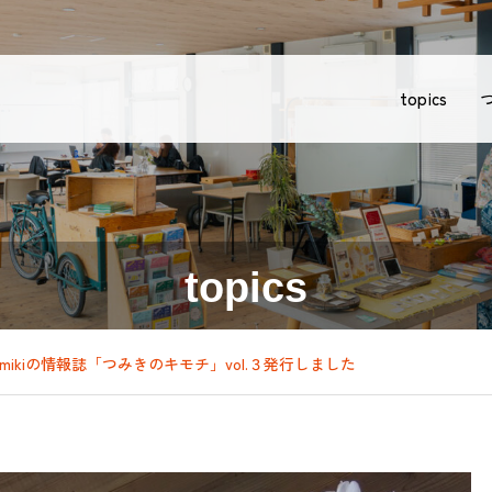
topics
topics
mikiの情報誌「つみきのキモチ」vol.３発行しました