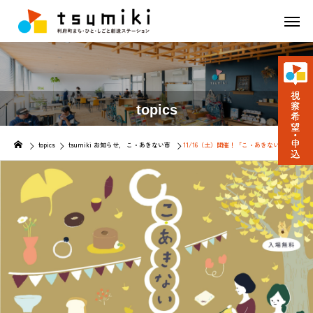
topics
topics
tsumiki お知らせ
こ・あきない市
11/16（土）開催！「こ・あきない市2019秋」